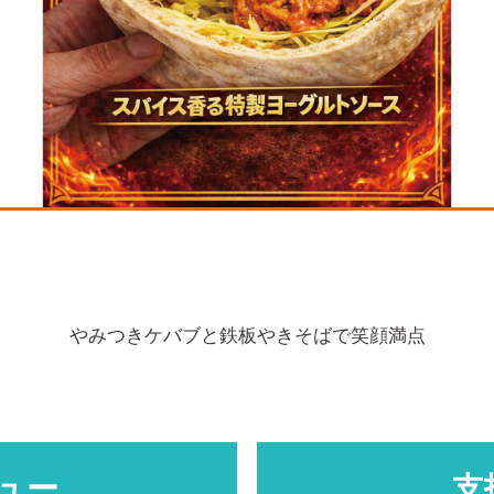
やみつきケバブと鉄板やきそばで笑顔満点
ュー
支